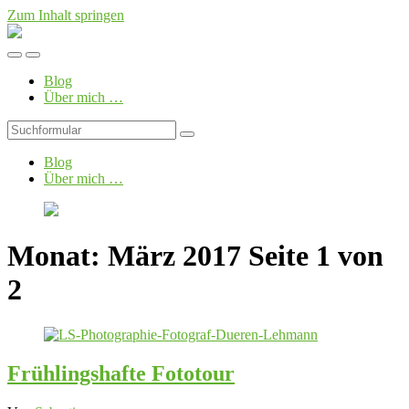
Zum Inhalt springen
Foto-
Blog
Mobil-
Suchfeld
von
Menü
umschalten
LS
Blog
umschalten
Photographie
Über mich …
Suchen
Blog
Über mich …
Monat:
März 2017
Seite 1 von
2
Frühlingshafte Fototour