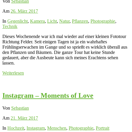
Von
Sebastian
Am
26. März 2017
In
Gegenlicht
,
Kamera
,
Licht
,
Natur
,
Pflanzen
,
Photographie
,
Technik
Dieses Wochenende war ich mal wieder auf einer kleinen Fototour
Richtung Felder. Seit einigen Tagen ist ja ein wahrhaftes
Frühlingserwachen im Gange und so sprießt es wirklich überall aus
den Pflanzen und Bäumen. Die ganze Tour hat keine Stunde
gedauert, aber die Ausbeute kann sich meines Erachtens sehen
lassen.
Weiterlesen
Instagram – Moments of Love
Von
Sebastian
Am
21. März 2017
In
Hochzeit
,
Instagram
,
Menschen
,
Photographie
,
Portrait