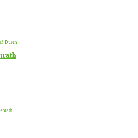
nrath
enrath