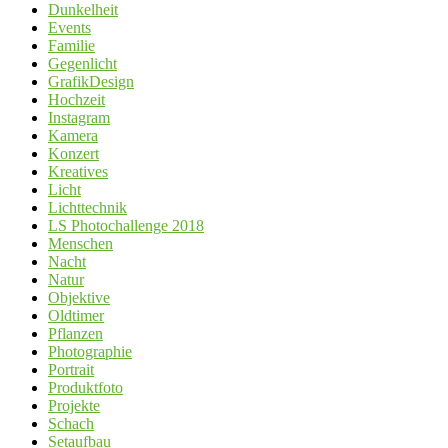
Dunkelheit
Events
Familie
Gegenlicht
GrafikDesign
Hochzeit
Instagram
Kamera
Konzert
Kreatives
Licht
Lichttechnik
LS Photochallenge 2018
Menschen
Nacht
Natur
Objektive
Oldtimer
Pflanzen
Photographie
Portrait
Produktfoto
Projekte
Schach
Setaufbau