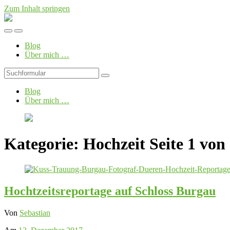
Zum Inhalt springen
Foto-
Blog
Mobil-
Suchfeld
von
Menü
umschalten
LS
Blog
umschalten
Photographie
Über mich …
Suchen
Blog
Über mich …
Kategorie:
Hochzeit
Seite 1 von
Hochtzeitsreportage auf Schloss Burgau
Von
Sebastian