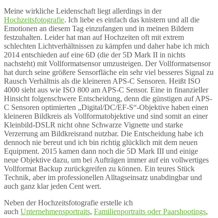
Meine wirkliche Leidenschaft liegt allerdings in der
Hochzeitsfotografie
. Ich liebe es einfach das knistern und all die
Emotionen an diesem Tag einzufangen und in meinen Bildern
festzuhalten. Leider hat man auf Hochzeiten oft mit extrem
schlechten Lichtverhältnissen zu kämpfen und daher habe ich mich
2014 entschieden auf eine 6D (die der 5D Mark II in nichts
nachsteht) mit Vollformatsensor umzusteigen. Der Vollformatsensor
hat durch seine größere Sensorfläche ein sehr viel besseres Signal zu
Rausch Verhältnis als die kleineren APS-C Sensoren. Heißt ISO
4000 sieht aus wie ISO 800 am APS-C Sensor. Eine in finanzieller
Hinsicht folgenschwere Entscheidung, denn die günstigen auf APS-
C Sensoren optimierten „Digital/DC/EF-S“-Objektive haben einen
kleineren Bildkreis als Vollformatobjektive und sind somit an einer
Kleinbild-DSLR nicht ohne Schwarze Vignette und starke
Verzerrung am Bildkreisrand nutzbar. Die Entscheidung habe ich
dennoch nie bereut und ich bin richtig glücklich mit dem neuen
Equipment. 2015 kamen dann noch die 5D Mark III und einige
neue Objektive dazu, um bei Aufträgen immer auf ein vollwertiges
Vollformat Backup zurückgreifen zu können. Ein teures Stück
Technik, aber im professionellen Alltagseinsatz unabdingbar und
auch ganz klar jeden Cent wert.
Neben der Hochzeitsfotografie erstelle ich
auch
Unternehmensportraits
,
Familienportraits oder Paarshootings
,