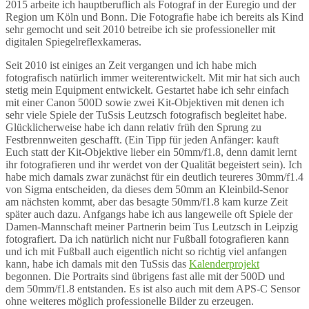
2015 arbeite ich hauptberuflich als Fotograf in der Euregio und der
Region um Köln und Bonn. Die Fotografie habe ich bereits als Kind
sehr gemocht und seit 2010 betreibe ich sie professioneller mit
digitalen Spiegelreflexkameras.
Seit 2010 ist einiges an Zeit vergangen und ich habe mich
fotografisch natürlich immer weiterentwickelt. Mit mir hat sich auch
stetig mein Equipment entwickelt. Gestartet habe ich sehr einfach
mit einer Canon 500D sowie zwei Kit-Objektiven mit denen ich
sehr viele Spiele der TuSsis Leutzsch fotografisch begleitet habe.
Glücklicherweise habe ich dann relativ früh den Sprung zu
Festbrennweiten geschafft. (Ein Tipp für jeden Anfänger: kauft
Euch statt der Kit-Objektive lieber ein 50mm/f1.8, denn damit lernt
ihr fotografieren und ihr werdet von der Qualität begeistert sein). Ich
habe mich damals zwar zunächst für ein deutlich teureres 30mm/f1.4
von Sigma entscheiden, da dieses dem 50mm an Kleinbild-Senor
am nächsten kommt, aber das besagte 50mm/f1.8 kam kurze Zeit
später auch dazu. Anfgangs habe ich aus langeweile oft Spiele der
Damen-Mannschaft meiner Partnerin beim Tus Leutzsch in Leipzig
fotografiert. Da ich natürlich nicht nur Fußball fotografieren kann
und ich mit Fußball auch eigentlich nicht so richtig viel anfangen
kann, habe ich damals mit den TuSsis das
Kalenderprojekt
begonnen. Die Portraits sind übrigens fast alle mit der 500D und
dem 50mm/f1.8 entstanden. Es ist also auch mit dem APS-C Sensor
ohne weiteres möglich professionelle Bilder zu erzeugen.