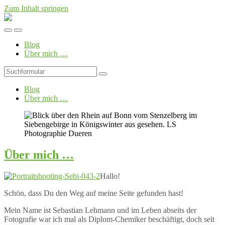
Zum Inhalt springen
Foto-
Blog
Mobil-
Suchfeld
von
Menü
umschalten
LS
Blog
umschalten
Photographie
Über mich …
Suchen
Blog
Über mich …
Über mich …
Hallo!
Schön, dass Du den Weg auf meine Seite gefunden hast!
Mein Name ist Sebastian Lehmann und im Leben abseits der
Fotografie war ich mal als Diplom-Chemiker beschäftigt, doch seit